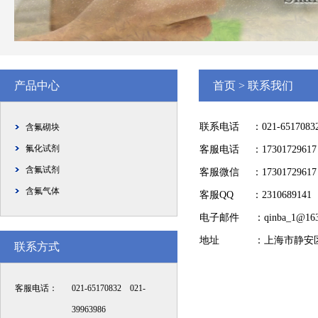
产品中心
首页
>
联系我们
联系电话
：021-6517083
含氟砌块
氟化试剂
客服电话
：1730172961
含氟试剂
客服微信
：173017296
含氟气体
客服QQ
：2310689141
电子邮件
：qinba_1@16
地址
：上海市静安区
联系方式
客服电话：
021-65170832 021-
39963986