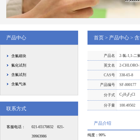
产品中心
首页
>
产品中心
>
含
产品名
2-氯-1,1-
含氟砌块
氟化试剂
英文名
2-CHLORO-
含氟试剂
CAS号
338-65-8
含氟气体
产品编号
SF-000177
C
H
F
Cl
分子式
2
3
2
分子量
100.49502
联系方式
产品介绍
客服电话：
021-65170832 021-
纯度：99%
39963986