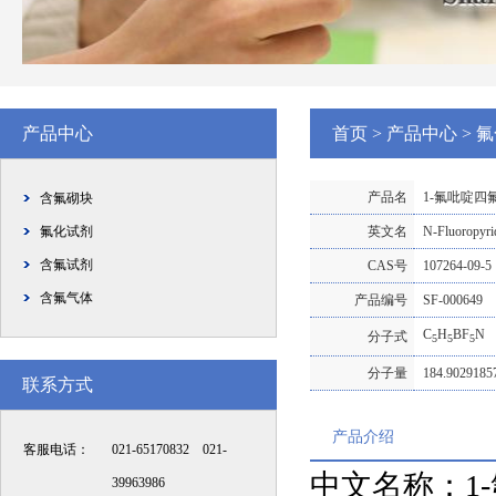
产品中心
首页
>
产品中心
>
氟
产品名
1-氟吡啶四
含氟砌块
氟化试剂
英文名
N-Fluoropyrid
含氟试剂
CAS号
107264-09-5
含氟气体
产品编号
SF-000649
C
H
BF
N
分子式
5
5
5
分子量
184.9029185
联系方式
产品介绍
客服电话：
021-65170832 021-
中文名称：1
39963986