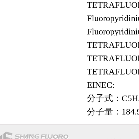
TETRAFLUOROB
Fluoropyridini
Fluoropyridi
TETRAFLUO
TETRAFLUO
TETRAFLUOROB
EINEC:
分子式：C5H5
分子量：184.90